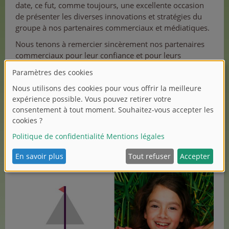
date, ce fut, comme toujours, une excellente occasion
de présenter les diverses innovations et stratégies du
groupe à nos partenaires commerciaux et médiatiques.
Nous tenons à remercier sincèrement nos partenaires
commerciaux pour leur confiance et pour leurs
nombreuses visites sur les stands d'exposition du
groupe Simba Dickie.
Afin de conserver les merveilleux souvenirs du Salon
international du jouet 2026 et de commencer la
nouvelle année avec beaucoup d'inspiration, nous
avons créé un aftermovie du salon.
Pour plus d'impressions, suivez nos réseaux sociaux :
LinkedIn
et
Instagram