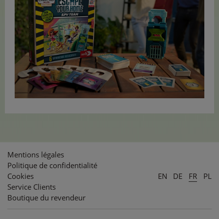
Mentions légales
Politique de confidentialité
Cookies
EN
DE
FR
PL
Service Clients
Boutique du revendeur