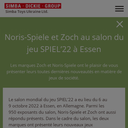
Simba Toys Ukraine Ltd.
Noris-Spiele et Zoch au salon du
jeu SPIEL’22 à Essen
Les marques Zoch et Noris-Spiele ont le plaisir de vous
présenter leurs toutes dernières nouveautés en matière de
jeux de société.
Le salon mondial du jeu SPIEL’22 a eu lieu du 6 au
9 octobre 2022 à Essen, en Allemagne. Parmi les
950 exposants du salon, Noris-Spiele et Zoch ont aussi
répondu présents. Dans le cadre du salon, les deux
marques ont présenté leurs nouveaux jeux